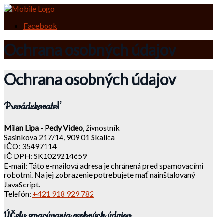
Facebook
Ochrana osobných údajov
Ochrana osobných údajov
Prevádzkovateľ
Milan Lipa - Pedy Video
, živnostník
Sasinkova 217/14, 909 01 Skalica
IČO: 35497114
IČ DPH: SK1029214659
E-mail:
Táto e-mailová adresa je chránená pred spamovacími
robotmi. Na jej zobrazenie potrebujete mať nainštalovaný
JavaScript.
Telefón:
+421 918 929 782
Účely spracúvania osobných údajov