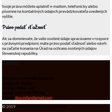
Svoje práva môžete uplatniť e-mailom, telefonicky alebo
písomne na kontaktných údajoch prevádzkovateľa uvedených
vyššie.
Právo podať sťažnosť
Ak sa domnievate, že vaše osobné údaje spracúvame v rozpore
s právnymi predpismi, máte právo podať sťažnosť alebo návrh
na začatie konania na Úrad na ochranu osobných údajov
Slovenskej republiky.
Kontakt:
Rekreačné stredisko Zlatnícka
dolina okr. Skalica
Majiteľ: Milan Lipa
Mobil: +421 918 929 782
E-mail:
lipa.milan@gmail.com
© 2019
Renata Retová & Erik Summer